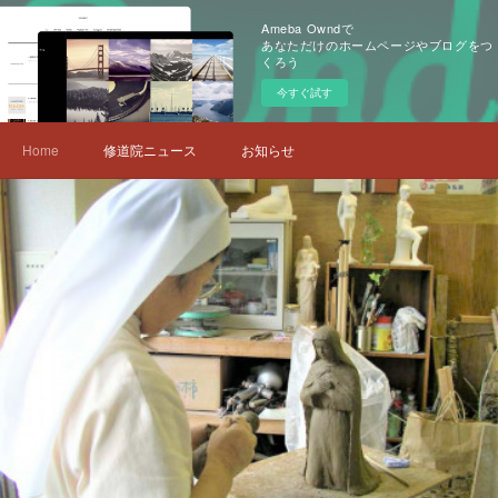
Ameba Owndで
あなただけのホームページやブログをつ
くろう
今すぐ試す
Home
修道院ニュース
お知らせ