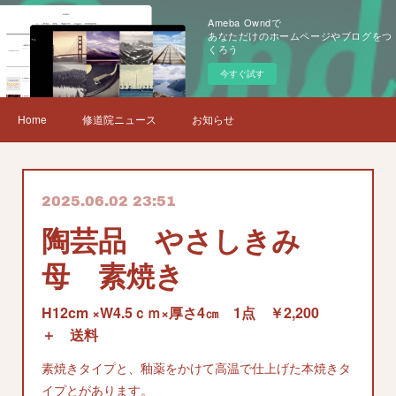
Ameba Owndで
あなただけのホームページやブログをつ
くろう
今すぐ試す
Home
修道院ニュース
お知らせ
2025.06.02 23:51
陶芸品 やさしきみ
母 素焼き
H12cm ×W4.5ｃｍ×厚さ4㎝ 1点 ￥2,200
＋ 送料
素焼きタイプと、釉薬をかけて高温で仕上げた本焼きタ
イプとがあります。